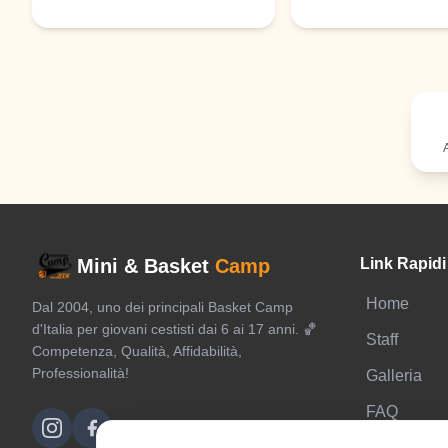
A
Mini & Basket
Camp
Link Rapidi
Home
Dal 2004, uno dei principali Basket Camp
d'Italia per giovani cestisti dai 6 ai 17 anni. 🏀
Staff
Competenza, Qualità, Affidabilità,
Professionalità!
Galleria
FAQ
Contatti