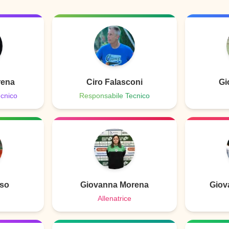
rena
Ciro Falasconi
Gi
cnico
Responsabile Tecnico
sso
Giovanna Morena
Giov
Allenatrice