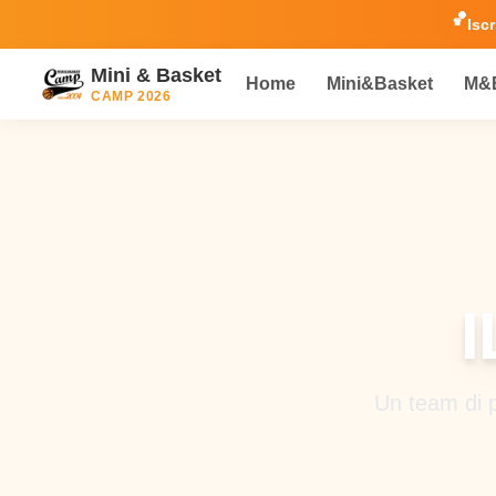
🏀
Iscr
Mini & Basket
Home
Mini&Basket
M&B
CAMP 2026
Un team di pr