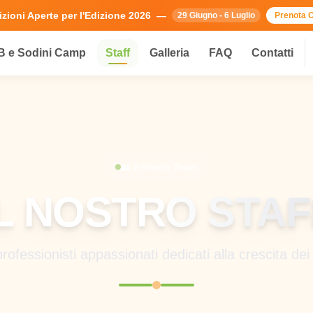
izioni Aperte per l'Edizione 2026
—
29 Giugno - 6 Luglio
Prenota 
 e Sodini Camp
Staff
Galleria
FAQ
Contatti
👥 Il Nostro Team
IL NOSTRO STAF
ofessionisti appassionati dedicati alla crescita dei 