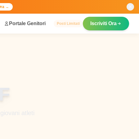
Ora →
Portale Genitori
Iscriviti Ora
Posti Limitati
F
giovani atleti