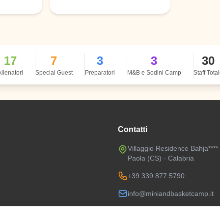
17
7
3
3
30
llenatori
Special Guest
Preparatori
M&B e Sodini Camp
Staff Tota
Contatti
Villaggio Residence Bahja****
Paola (CS) - Calabria
+39 339 877 5790
info@miniandbasketcamp.it
P.IVA: 92042810637