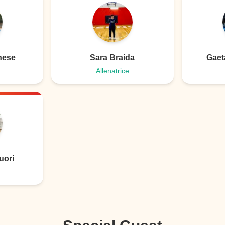
nese
Sara Braida
Gaet
Allenatrice
uori